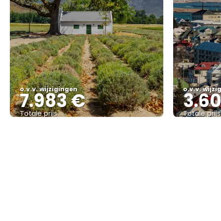
o.v.v. wijzigingen
o.v.v. wijz
7.983 €
3.6
Totale prijs
Totale prijs
Bekijk