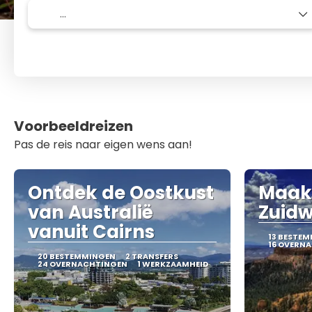
Voorbeeldreizen
Pas de reis naar eigen wens aan!
Ontdek de Oostkust
Maak
van Australië
Zuid
vanuit Cairns
13 BESTE
16 OVERN
20 BESTEMMINGEN
2 TRANSFERS
24 OVERNACHTINGEN
1 WERKZAAMHEID