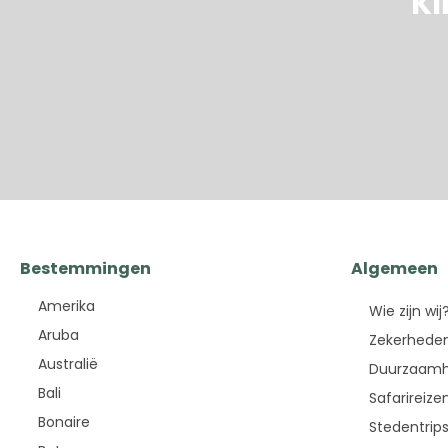
Kl
Bestemmingen
Algemeen
Amerika
Wie zijn wij
Aruba
Zekerheden
Australië
Duurzaamh
Bali
Safarireize
Bonaire
Stedentrip