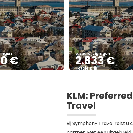
igingen
o.v.v. wijzigingen
00 €
2.833 €
Totale prijs
Bekijk
Bekijk
KLM: Preferre
Travel
Bij Symphony Travel reist u 
partner. Met een uitgebreid 