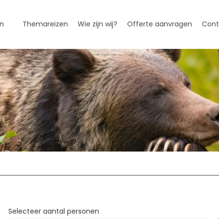
n
Themareizen
Wie zijn wij?
Offerte aanvragen
Cont
Azië
Noor
Thailand
Amer
Bali
Can
Japan
Hawa
Oceanië«
Midd
Nieuw-Zeeland
Cost
Australië
Mexi
utorondreis-Planner
Combinatiereis-plan
Fiji
Frans-Polynesië
Selecteer aantal personen
Cookeilanden