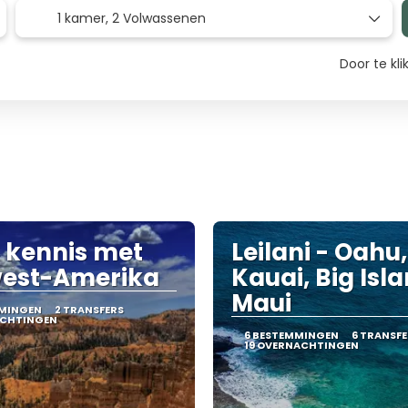
1 kamer,
2 Volwassenen
Afrika
Mauritius
Door te kl
Zuid-Afrika
Botswana
Namibië
Zanzibar
 kennis met
Leilani - Oahu,
west-Amerika
Kauai, Big Isla
Maui
MMINGEN
2 TRANSFERS
ACHTINGEN
6 BESTEMMINGEN
6 TRANSFE
19 OVERNACHTINGEN