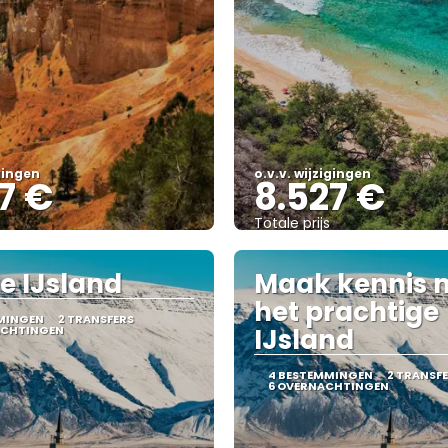
igingen
o.v.v. wijzigingen
7 €
8.527 €
Totale prijs
Bekijk
Bekijk
e IJsland
Maak kennis 
het prachtige
MMINGEN
2 TRANSFERS
ACHTINGEN
IJsland
4 BESTEMMINGEN
2 TRANSF
6 OVERNACHTINGEN