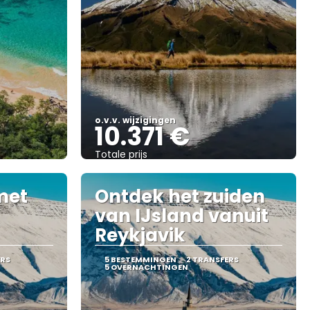
o.v.v. wijzigingen
10.371 €
Totale prijs
Bekijk
met
Ontdek het zuiden
van IJsland vanuit
Reykjavik
ERS
5 BESTEMMINGEN
2 TRANSFERS
5 OVERNACHTINGEN