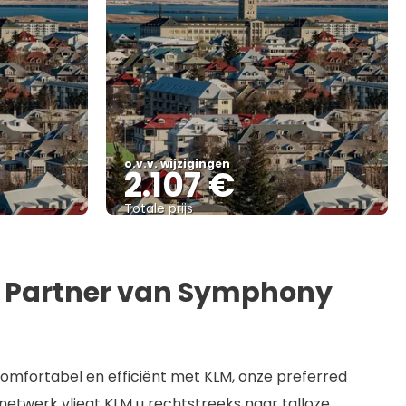
o.v.v. wijzigingen
2.107 €
Totale prijs
Bekijk
d Partner van Symphony
comfortabel en efficiënt met KLM, onze preferred
netwerk vliegt KLM u rechtstreeks naar talloze