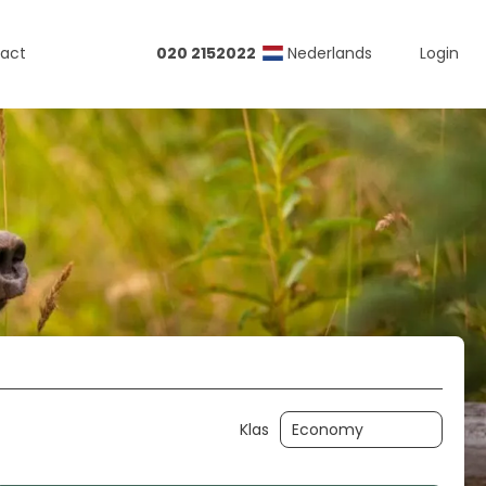
act
020 2152022
Nederlands
Login
d-Amerika
ika
ada
ii
en-Amerika
a Rica
co
ner
AI Planner
Klas