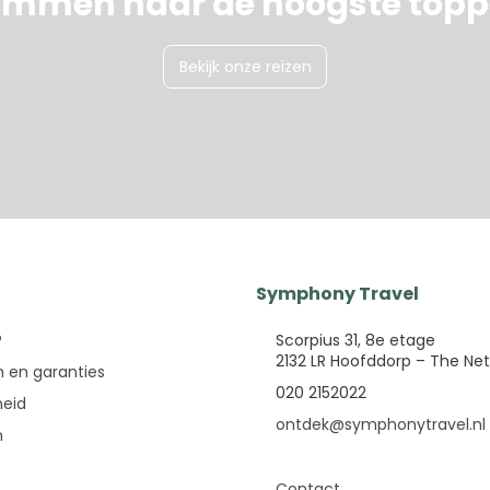
immen naar de hoogste top
Bekijk onze reizen
Symphony Travel
?
Scorpius 31, 8e etage
2132 LR Hoofddorp – The Ne
 en garanties
020 2152022
eid
ontdek@symphonytravel.nl
n
s
Contact