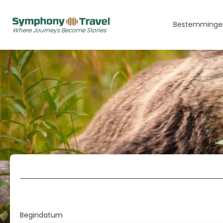
Bestemminge
Where Journeys Become Stories
Europa
IJsland
Midden-Oosten
Dubai
Caribbean
Aruba
Trip Planner
A
Bonaire
Curaçao
Begindatum