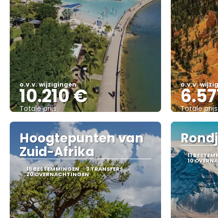
o.v.v. wijzigingen
o.v.v. wijz
10.210 €
6.57
Totale prijs
Totale prijs
Bekijk
Hoogtepunten van
Rondj
Zuid-Afrika
11 BESTE
10 OVERN
15 BESTEMMINGEN
3 TRANSFERS
20 OVERNACHTINGEN