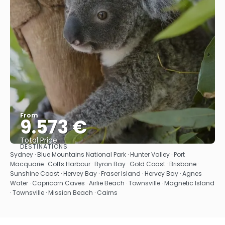
From
9.573 €
Total Price
DESTINATIONS
See
Sydney · Blue Mountains National Park · Hunter Valley · Port
Macquarie · Coffs Harbour · Byron Bay · Gold Coast · Brisbane ·
Sunshine Coast · Hervey Bay · Fraser Island · Hervey Bay · Agnes
Water · Capricorn Caves · Airlie Beach · Townsville · Magnetic Island
· Townsville · Mission Beach · Cairns