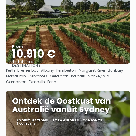
From
10.910 €
Total Price
DESTINATIONS
See
Perth · Bremer bay · Albany · Pemberton · Margaret River · Bunbury ·
Mandurah · Cervantes · Geraldton · Kalbarri · Monkey Mia ·
Carnarvon · Exmouth · Perth
Ontdek de Oostkust van
Australië vanuit Sydney
20 DESTINATIONS
2 TRANSPORTS
24 NIGHTS
1 ACTIVITY