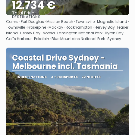
12.734 €
Total Price
DESTINATIONS
See
Cairns · Port Douglas · Mission Beach · Townsville · Magnetic Island ·
Townsville · Proserpine · Mackay · Rockhampton · Hervey Bay · Fraser
Island · Hervey Bay · Noosa · Lamington National Park · Byron Bay ·
Coffs Harbour · Pokolbin · Blue Mountains National Park · Sydney
Coastal Drive Sydney -
Melbourne incl. Tasmania
15 DESTINATIONS
4 TRANSPORTS
22 NIGHTS