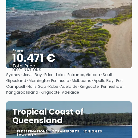
From
10.471 €
Total Price
DESTINATIONS
See
Sydney · Jervis Bay · Eden · Lakes Entrance, Victoria · South
Gippsland · Mornington Peninsula · Melbourne · Apollo Bay · Port
Campbell · Halls Gap · Robe · Adelaide · Kingscote · Penneshaw ·
Kangaroo Island · Kingscote · Adelaide
Tropical Coast of
Queensland
13 DESTINATIONS
2 TRANSPORTS
12 NIGHTS
1 ACTIVITY