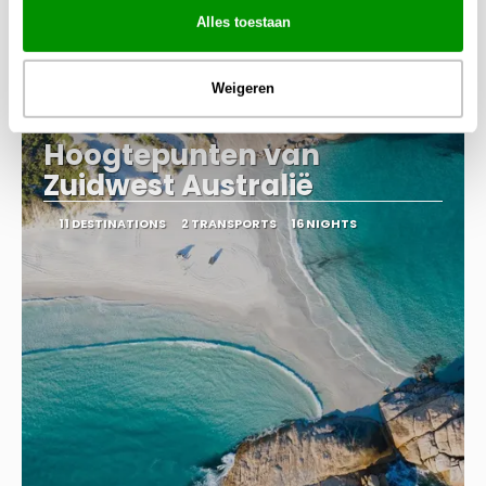
9.785 €
Alles toestaan
Total Price
DESTINATIONS
See
Melbourne · Hobart · Strahan · Cradle Mountain · Stanley ·
Launceston · Coles Bay · Port Arthur · Hobart · Sydney
Weigeren
Hoogtepunten van
Zuidwest Australië
11 DESTINATIONS
2 TRANSPORTS
16 NIGHTS