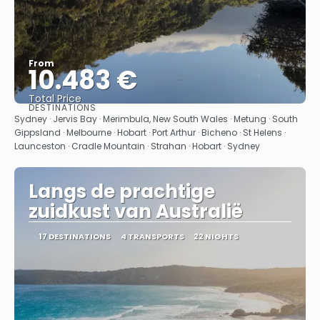
From
10.483 €
Total Price
DESTINATIONS
See
Sydney · Jervis Bay · Merimbula, New South Wales · Metung · South
Gippsland · Melbourne · Hobart · Port Arthur · Bicheno · St Helens ·
Launceston · Cradle Mountain · Strahan · Hobart · Sydney
Langs de prachtige
zuidkust van Australië
17 DESTINATIONS
4 TRANSPORTS
22 NIGHTS