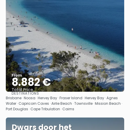
From
8.882 €
Total Price
DESTINATIONS
See
Brisbane · Noosa · Hervey Bay · Fraser Island · Hervey Bay · Agnes
Water · Capricorn Caves · Airlie Beach · Townsville · Mission Beach ·
Port Douglas · Cape Tribulation · Cairns
Dwars door het