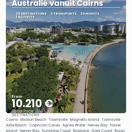
Australië vanuit Cairns
20 DESTINATIONS
2 TRANSPORTS
24 NIGHTS
1 ACTIVITY
From
10.210 €
Total Price
DESTINATIONS
See
Cairns · Mission Beach · Townsville · Magnetic Island · Townsville ·
Airlie Beach · Capricorn Caves · Agnes Water · Hervey Bay · Fraser
Island · Hervey Bay · Sunshine Coast · Brisbane · Gold Coast · Byron