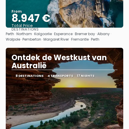
From
8.947 €
Total Price
DESTINATIONS
See
Perth · Northam · Kalgoorlie · Esperance · Bremer bay · Albany ·
Walpole · Pemberton · Margaret River · Fremantle · Perth
Ontdek de Westkust van
Australië
8 DESTINATIONS
4 TRANSPORTS
17 NIGHTS