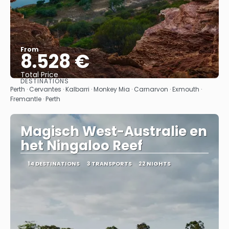
From
8.528 €
Total Price
DESTINATIONS
See
Perth · Cervantes · Kalbarri · Monkey Mia · Carnarvon · Exmouth ·
Fremantle · Perth
Magisch West-Australie en
het Ningaloo Reef
14 DESTINATIONS
3 TRANSPORTS
22 NIGHTS