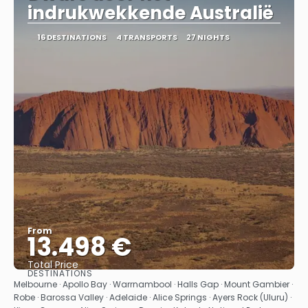
indrukwekkende Australië
16 DESTINATIONS
4 TRANSPORTS
27 NIGHTS
From
13.498 €
Total Price
DESTINATIONS
See
Melbourne · Apollo Bay · Warrnambool · Halls Gap · Mount Gambier ·
Robe · Barossa Valley · Adelaide · Alice Springs · Ayers Rock (Uluru) ·