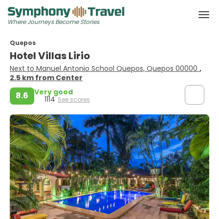
Where Journeys Become Stories
Quepos
Hotel Villas Lirio
Next to Manuel Antonio School Quepos, Quepos 00000
,
2.5 km from Center
Very good
8.6
1114
See scores