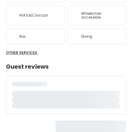
Wheelchair
Hot tub/Jacuzzi
accessible
Bar
Diving
OTHER SERVICES
Guest reviews