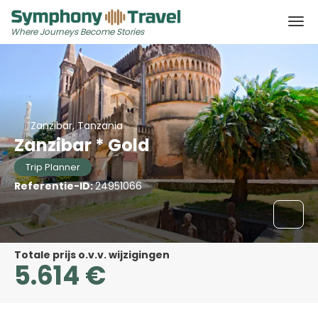
Where Journeys Become Stories
Zanzibar, Tanzania
Zanzibar * Gold
Trip Planner
Referentie-ID:
24951066
Totale prijs o.v.v. wijzigingen
5.614 €