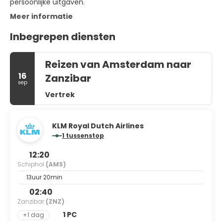
persoonlijke uitgaven.
Meer informatie
Inbegrepen diensten
Reizen van Amsterdam naar
16
Zanzibar
sep
Vertrek
KLM Royal Dutch Airlines
1 tussenstop
12:20
Schiphol
(AMS)
13uur 20min
02:40
Zanzibar
(ZNZ)
1 PC
+1 dag