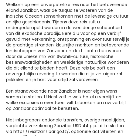
Welkom op een onvergetelijke reis naar het betoverende
eiland Zanzibar, waar de turquoise wateren van de
Indische Oceaan samenkomen met de levendige cultuur
en rijke geschiedenis. Tijdens deze reis zult u
ondergedompeld worden in de weelderige schoonheid
van dit exotische paradijs. Bereid u voor op een verblijf
gevuld met verkenning, ontspanning en avontuur terwijl je
de prachtige stranden, kleurrijke markten en betoverende
landschappen van Zanzibar ontdekt. Laat u betoveren
door de unieke mix van Swahili-cultuur, historische
bezienswaardigheden en weelderige natuurlijke wonderen
die dit eiland te bieden heeft. Deze reis belooft een
onvergetelijke ervaring te worden die al je zintuigen zal
prikkelen en je hart voor altijd zal veroveren.
Een strandvakantie naar Zanzibar is naar eigen wens
samen te stellen. U kiest zelf in welk hotel u verblijft en
welke excursies u eventueel wilt bijboeken om uw verblijf
op Zanzibar optimaal te benutten.
Niet inbegrepen: optionele transfers, overige maaltijden,
verplichte verzekering Zanzibar USD 44 p.p. af te sluiten
via https://visitzanzibar.go.tz/, optionele activiteiten en