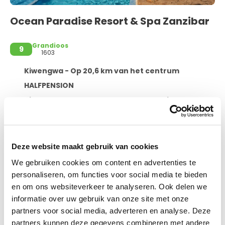
Ocean Paradise Resort & Spa Zanzibar
Grandioos
9
1603
Kiwengwa - Op 20,6 km van het centrum
HALFPENSION
Kiwengwa Beach, North East Coast, Kiwengwa
Standaard tweepersoonskamer, 1 tweepersoonsbed, uitzicht op tuin, tuin
annuleren conform ANVR voorwaarden
Ocean Paradise Resort & Spa Zanzibar ligt in Kiwengwa bij
Deze website maakt gebruik van cookies
de zee, op een kwartiertje rijden van Mapenzi Beach en
Muyuni Beach. Dit resort bij het strand ligt op 2,7 km van
We gebruiken cookies om content en advertenties te
Kiwengwa Beach en op 29,3 km van Nungwi Beach.
personaliseren, om functies voor social media te bieden
en om ons websiteverkeer te analyseren. Ook delen we
Ontspan met massages, lichaamsbehandelingen en
Meer informatie
gezichtsbehandelingen wanneer je de volledig uitgeruste
informatie over uw gebruik van onze site met onze
spa bezoekt. Profiteer van recreatieve voorzieningen zoals
partners voor social media, adverteren en analyse. Deze
een buitenzwembad, een stoombad en fitnessfaciliteiten.
partners kunnen deze gegevens combineren met andere