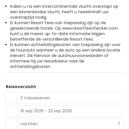
conferentiecentrum en vergaderruimtes. Gasten kunnen
Indien u na een intercontinentale vlucht overstapt op
tegen betaling gebruikmaken van een shuttleservice
een binnenlandse vlucht, heeft u tweeënhalf uur
van/naar de luchthaven (24 uur per dag beschikbaar) en
overstaptijd nodig.
vervoer van/naar de veerbootterminal.
Er kunnen Resort Fees van toepassing zijn op de
geselecteerde hotels. O
p www.resortfeechecker.com
kunt u de meest up-to-date informatie krijgen
betreffende de verschillende Resort Fees.
Er kunnen achterlatingskosten van toepassing zijn voor
de huurauto wanneer u de auto op een andere locatie
inlevert. Zie hiervoor de autohuurvoorwaarden of
informeer bij uw reisadviseur naar de
achterlatingskosten.
Reisoverzicht
2 Volwassenen
16 sep 2026 - 23 sep 2026
nachten
7