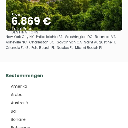
From
6.869 €
Total Price
DESTINATIONS
See
New York City NY · Philadelphia PA · Washington DC · Roanoke VA ·
Asheville NC · Charleston SC · Savannah GA · Saint Augustine FL ·
Orlando FL · St. Pete Beach FL · Naples FL · Miami Beach FL
Bestemmingen
Amerika
Aruba
Australië
Bali
Bonaire
Botswana