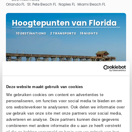
See
Orlando FL · St. Pete Beach FL · Naples FL · Miami Beach FL
Hoogtepunten van Florida
10 DESTINATIONS
2 TRANSPORTS
16 NIGHTS
Deze website maakt gebruik van cookies
We gebruiken cookies om content en advertenties te
personaliseren, om functies voor social media te bieden en om
ons websiteverkeer te analyseren. Ook delen we informatie over
uw gebruik van onze site met onze partners voor social media,
adverteren en analyse. Deze partners kunnen deze gegevens
From
combineren met andere informatie die u aan ze heeft verstrekt
5.721 €
of die ze hebben verzameld op basis van uw gebruik van hun