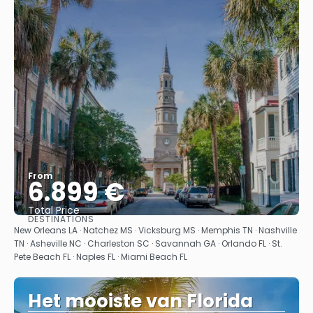
From
6.899 €
Total Price
DESTINATIONS
See
New Orleans LA · Natchez MS · Vicksburg MS · Memphis TN · Nashville
TN · Asheville NC · Charleston SC · Savannah GA · Orlando FL · St.
Pete Beach FL · Naples FL · Miami Beach FL
Het mooiste van Florida