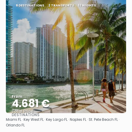
6 DESTINATIONS
2 TRANSPORTS
12 NIGHTS
From
4.681 €
Total Price
DESTINATIONS
See
Miami FL · Key West FL · Key Largo FL · Naples FL · St. Pete Beach FL ·
Orlando FL