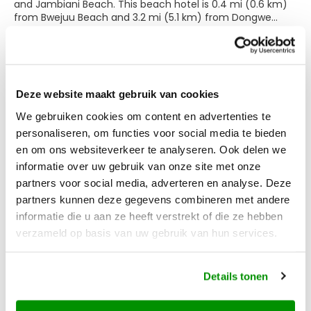
and Jambiani Beach. This beach hotel is 0.4 mi (0.6 km)
from Bwejuu Beach and 3.2 mi (5.1 km) from Dongwe
Beach.
More info
Head down to the water and enjoy a day at the private
beach, or take advantage of other recreational amenities
including an outdoor pool and bicycles to rent. Additional
Deze website maakt gebruik van cookies
features at this hotel include complimentary wireless
Transport from Zanzibar
internet access, concierge services, and babysitting
We gebruiken cookies om content en advertenties te
(surcharge).
06
Archipelago to Amsterdam
personaliseren, om functies voor social media te bieden
Oct
Make yourself at home in one of the 19 individually
en om ons websiteverkeer te analyseren. Ook delen we
Return
furnished guestrooms. Bathrooms have showers and hair
informatie over uw gebruik van onze site met onze
dryers. Conveniences include safes and complimentary
partners voor social media, adverteren en analyse. Deze
bottled water, and housekeeping is provided daily.
KLM Royal Dutch Airlines
partners kunnen deze gegevens combineren met andere
1 Stop
At Indigo Beach Zanzibar, enjoy a satisfying meal at the
informatie die u aan ze heeft verstrekt of die ze hebben
restaurant. Wrap up your day with a drink at the
verzameld op basis van uw gebruik van hun services.
20:40
bar/lounge. A complimentary buffet breakfast is served
Zanzibar
(ZNZ)
daily from 7:00 AM to 9:00 AM.
12h 10m
Details tonen
Featured amenities include a computer station, dry
07:50
cleaning/laundry services, and laundry facilities. A
Schiphol
(AMS)
roundtrip airport shuttle is provided for a surcharge