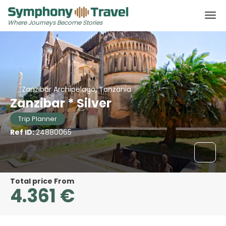
Where Journeys Become Stories
Zanzibar Archipelago, Tanzania
Zanzibar * Silver
Trip Planner
Ref ID:
24880065
Total price From
4.361 €