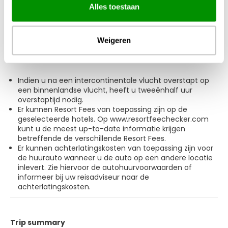
(available 24 hours), and free self parking is available
Alles toestaan
1 PC
+1 day
onsite.
See details
Weigeren
Remarks:
Indien u na een intercontinentale vlucht overstapt op
een binnenlandse vlucht, heeft u tweeënhalf uur
overstaptijd nodig.
Er kunnen Resort Fees van toepassing zijn op de
geselecteerde hotels. O
p www.resortfeechecker.com
kunt u de meest up-to-date informatie krijgen
betreffende de verschillende Resort Fees.
Er kunnen achterlatingskosten van toepassing zijn voor
de huurauto wanneer u de auto op een andere locatie
inlevert. Zie hiervoor de autohuurvoorwaarden of
informeer bij uw reisadviseur naar de
achterlatingskosten.
Trip summary