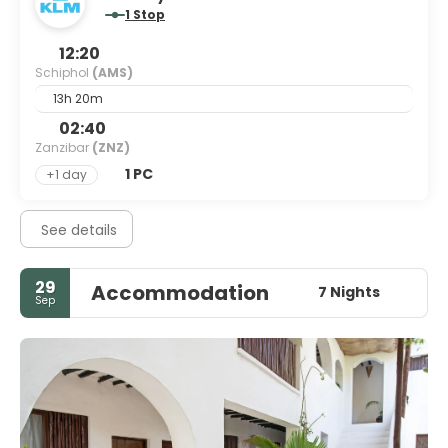
1 Stop
12:20
Schiphol
(AMS)
13h 20m
02:40
Zanzibar
(ZNZ)
1 PC
+1 day
See details
29
Accommodation
7 Nights
Sep