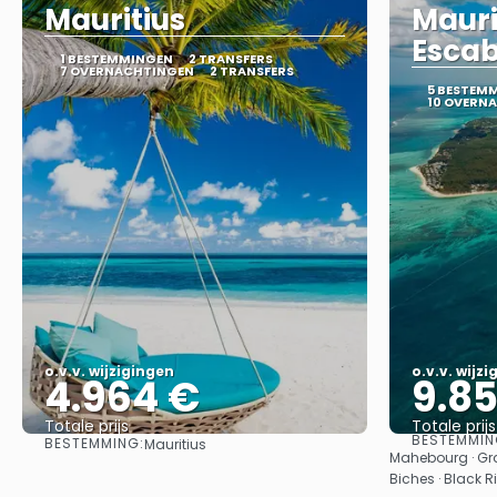
Mauritius
Mauri
Esca
1 BESTEMMINGEN
2 TRANSFERS
7 OVERNACHTINGEN
2 TRANSFERS
5 BESTEM
10 OVERN
o.v.v. wijzigingen
o.v.v. wijz
4.964 €
9.8
Totale prijs
Totale prijs
BESTEMMIN
BESTEMMING:
Mauritius
Bekijk
Mahebourg · Gra
Biches · Black R