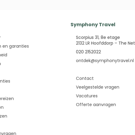
Symphony Travel
?
Scorpius 31, 8e etage
2132 LR Hoofddorp – The Ne
 en garanties
020 2152022
eid
ontdek@symphonytravel.nl
n
s
Contact
nties
Veelgestelde vragen
Vacatures
reizen
Offerte aanvragen
en
izen
nvragen