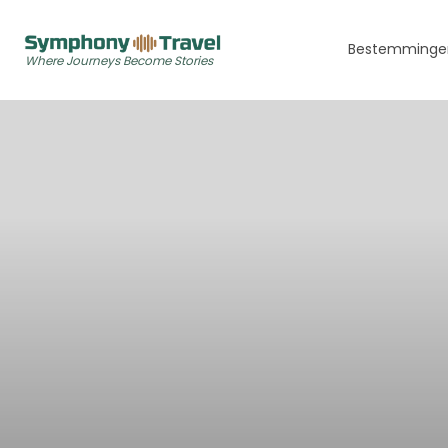
Bestemminge
Where Journeys Become Stories
Europa
IJsland
Midden-Oosten
Dubai
Caribbean
Aruba
Bonaire
Curaçao