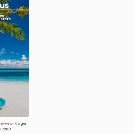
ius
RS
NSFERS
yview · Kruger
uritius