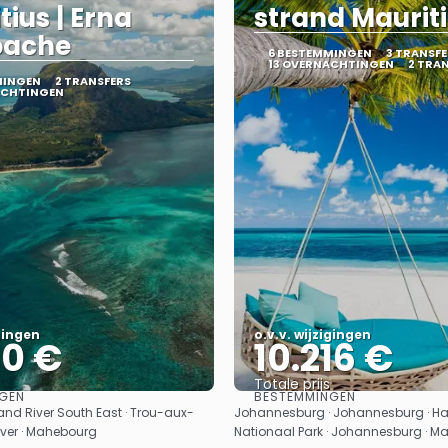
tius | Erna
strand Maurit
bache
6 BESTEMMINGEN
3 TRANSFE
13 OVERNACHTINGEN
2 TRA
MINGEN
2 TRANSFERS
ACHTINGEN
igingen
o.v.v. wijzigingen
50 €
10.216 €
Totale prijs
GEN
BESTEMMINGEN
Bekijk
Bekijk
nd River South East · Trou-aux-
Johannesburg · Johannesburg · Haz
iver · Mahebourg
Nationaal Park · Johannesburg · Ma