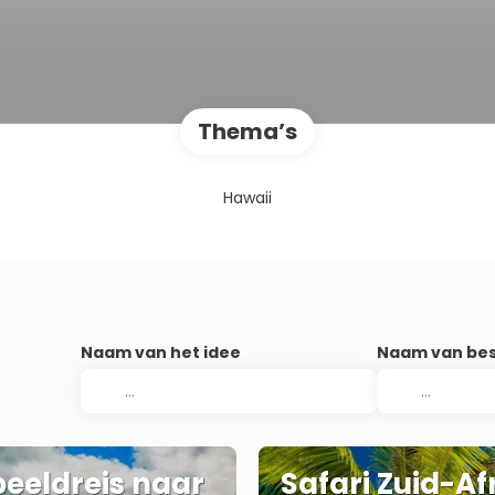
Afrika
Mauritius
Zuid-Afrika
Thema’s
Botswana
Namibië
Hawaii
Zanzibar
Naam van het idee
Naam van be
eeldreis naar
Safari Zuid-Af