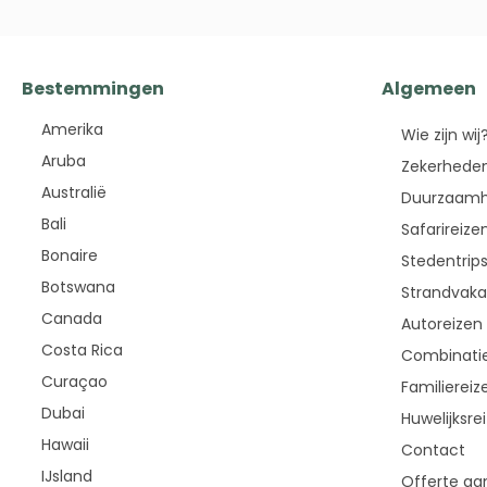
Bestemmingen
Algemeen
Amerika
Wie zijn wij
Aruba
Zekerheden
Australië
Duurzaamh
Bali
Safarireize
Bonaire
Stedentrip
Botswana
Strandvaka
Canada
Autoreizen
Costa Rica
Combinatie
Curaçao
Familiereiz
Dubai
Huwelijksre
Hawaii
Contact
IJsland
Offerte aa