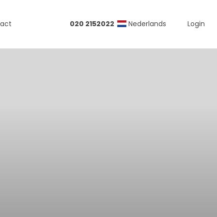
act
020 2152022
Nederlands
Login
d-Amerika
ika
ada
ii
en-Amerika
a Rica
co