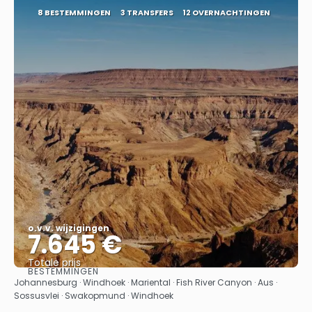
8 BESTEMMINGEN
3 TRANSFERS
12 OVERNACHTINGEN
o.v.v. wijzigingen
7.645 €
Totale prijs
BESTEMMINGEN
Bekijk
Johannesburg · Windhoek · Mariental · Fish River Canyon · Aus ·
Sossusvlei · Swakopmund · Windhoek