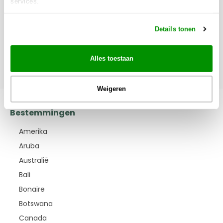
services.
o.v.v. wijzigingen
11.349 €
Details tonen
Totale prijs
BESTEMMINGEN
Bekijk
Johannesburg · Windhoek · Mariental · Fish River Canyon · Aus ·
Sossusvlei · Swakopmund · Twyfelfontein · Etosha National Park ·
Alles toestaan
Etosha National Park · Waterberg Plateau Nationaal Park · Windhoek
Weigeren
Bestemmingen
Amerika
Aruba
Australië
Bali
Bonaire
Botswana
Canada