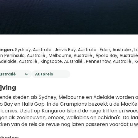
Afrika
Mauritius
Zuid-Afrika
Botswana
ingen:
Sydney, Australië , Jervis Bay, Australië , Eden, Australië ,
Namibië
n Peninsula, Australië , Melbourne, Australië , Apollo Bay, Australië 
Zanzibar
 Adelaide, Australië , Kingscote, Australië , Penneshaw, Australië , K
ustralië
Autoreis
jving
nde steden als Sydney, Melbourne en Adelaide worden afge
lo Bay en Halls Gap. In de Grampians bezoekt u de MacKenzi
lconies. U ziet op Kangaroo Island de ruige kliffen en wo
gen als zeeleeuwen, emoes, wallabies en echidna's. De laa
ukken van de reis de revue nog laten passeren voordat u 
rheden: