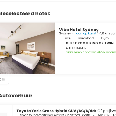
Geselecteerd hotel:
Vibe Hotel Sydney
Sydney -
Toon op kaart
> 4,0 km va
Luxe
Zwembad
Gym
GUEST ROOM KING OR TWIN
ALLEEN KAMER
annuleren conform ANVR voor
ils
Autoverhuur
Toyota Yaris Cross Hybrid CUV /AC/A/4dr
Of gelijkw
Sydney International Airport Kingsford Smith -
25 sep 2025, 17