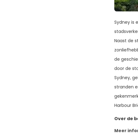
Sydney is 
stadsverken
Naast de s
zonliefhebb
de geschie
door de st
Sydney, ge
stranden e
gekenmerk
Harbour Br
Over de 
Meer info