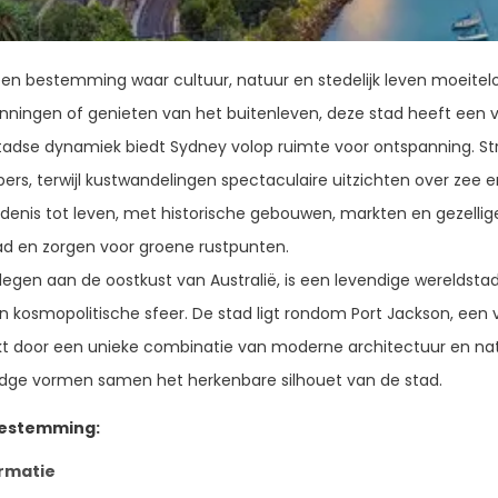
een bestemming waar cultuur, natuur en stedelijk leven moeit
ningen of genieten van het buitenleven, deze stad heeft een veel
tadse dynamiek biedt Sydney volop ruimte voor ontspanning. Str
ers, terwijl kustwandelingen spectaculaire uitzichten over zee e
denis tot leven, met historische gebouwen, markten en gezellig
ad en zorgen voor groene rustpunten.
legen aan de oostkust van Australië, is een levendige wereldst
n kosmopolitische sfeer. De stad ligt rondom Port Jackson, een v
t door een unieke combinatie van moderne architectuur en n
idge vormen samen het herkenbare silhouet van de stad.
bestemming:
rmatie