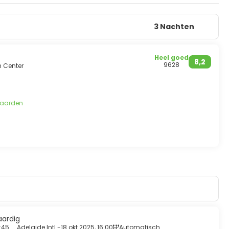
3 Nachten
Heel goed
8,2
9628
n Center
waarden
aardig
:45
Adelaide Intl -
18 okt 2025, 16:00
Automatisch