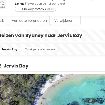
Extra:
(Te voldoen bij het ophalen)
Oneway kosten
250 €
ils
Van auto veranderen
Verwijderen
Reizen van Sydney naar Jervis Bay
Jervis Bay
Op eigen gelegenheid
2.
Jervis Bay