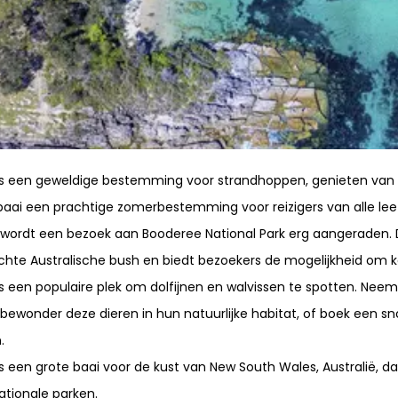
 is een geweldige bestemming voor strandhoppen, genieten van d
aai een prachtige zomerbestemming voor reizigers van alle leef
wordt een bezoek aan Booderee National Park erg aangeraden. D
chte Australische bush en biedt bezoekers de mogelijkheid om k
 is een populaire plek om dolfijnen en walvissen te spotten. Nee
 bewonder deze dieren in hun natuurlijke habitat, of boek een sn
.
is een grote baai voor de kust van New South Wales, Australië, d
ationale parken.