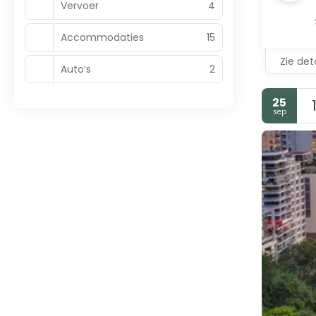
Vervoer
4
Accommodaties
15
Zie deta
Auto’s
2
25
sep