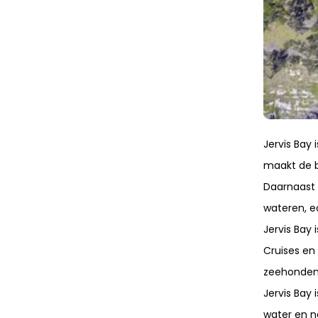
Jervis Bay
maakt de b
Daarnaast 
wateren, e
Jervis Bay
Cruises en
zeehonden
Jervis Bay 
water en n