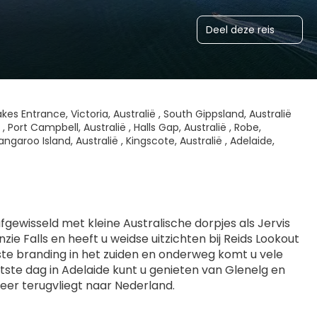
Deel deze reis
 Lakes Entrance, Victoria, Australië , South Gippsland, Australië
, Port Campbell, Australië , Halls Gap, Australië , Robe,
angaroo Island, Australië , Kingscote, Australië , Adelaide,
wisseld met kleine Australische dorpjes als Jervis 
e Falls en heeft u weidse uitzichten bij Reids Lookout 
este branding in het zuiden en onderweg komt u vele 
tste dag in Adelaide kunt u genieten van Glenelg en 
weer terugvliegt naar Nederland.