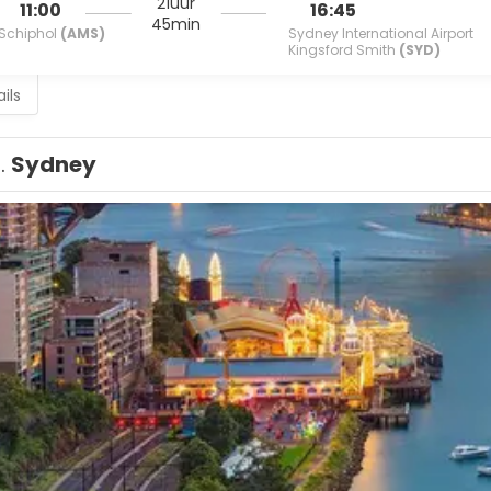
21uur
11:00
16:45
45min
Schiphol
(AMS)
Sydney International Airport
Kingsford Smith
(SYD)
ils
1.
Sydney