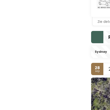
Zie deta
Sydney
28
sep