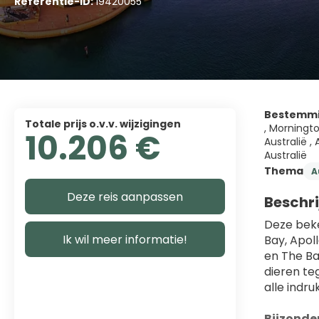
Referentie-ID:
19420055
Bestemm
Totale prijs o.v.v. wijzigingen
, Morningto
10.206 €
Australië ,
Australië
Thema
A
Deze reis aanpassen
Beschri
Deze beke
Ik wil meer informatie!
Bay, Apol
en The Ba
dieren te
alle indr
Bijzonde