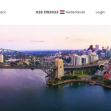
act
020 2152022
Nederlands
Login
d-Amerika
ika
ada
ii
en-Amerika
a Rica
co