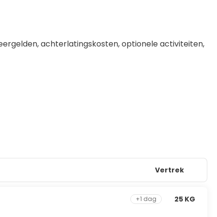
ergelden, achterlatingskosten, optionele activiteiten, 
Vertrek
25 KG
+1 dag