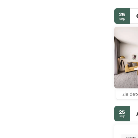
25
sep
Zie deta
25
sep