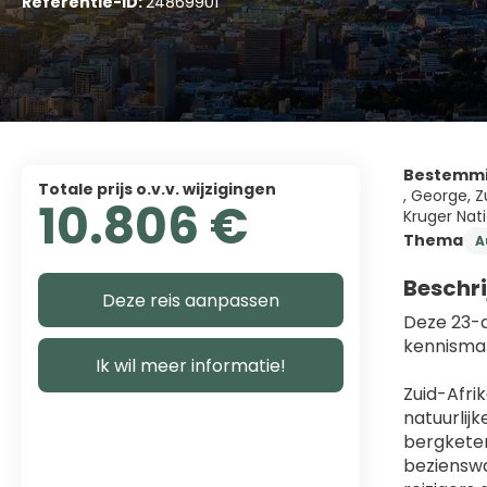
Referentie-ID:
24869901
Bestemm
Totale prijs o.v.v. wijzigingen
, George, Z
10.806 €
Kruger Nati
Thema
A
Beschri
Deze reis aanpassen
Deze 23-d
kennismak
Ik wil meer informatie!
Zuid-Afri
natuurlij
bergketen
bezienswa