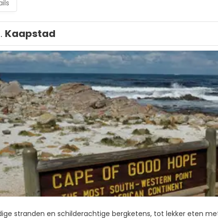
ils
1.
Kaapstad
ige stranden en schilderachtige bergketens, tot lekker eten met 