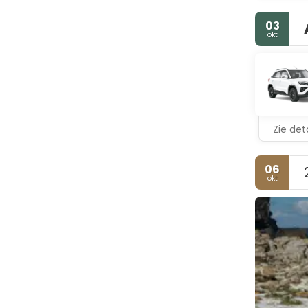
03
okt
Zie deta
06
okt