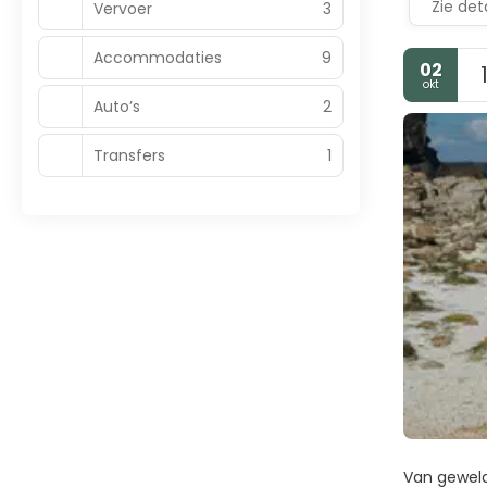
Zie deta
Vervoer
3
Accommodaties
9
02
okt
Auto’s
2
Transfers
1
Van geweld