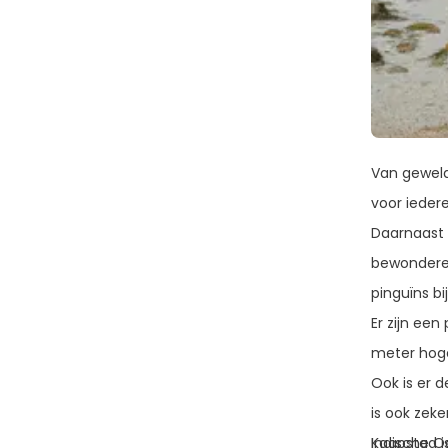
Van geweld
voor ieder
Daarnaast 
bewonderen
pinguïns bi
Er zijn ee
meter hoge
Ook is er 
is ook zek
Kaapstad i
Indische O