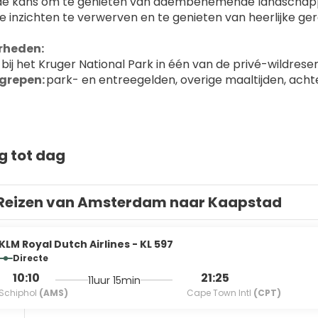
 de kans om te genieten van adembenemende landschappen, 
he inzichten te verwerven en te genieten van heerlijke ge
rheden:
t bij het Kruger National Park in één van de privé-wildres
grepen: 
park- en entreegelden, overige maaltijden, achter
g tot dag
Reizen van Amsterdam naar Kaapstad
KLM Royal Dutch Airlines - KL 597
Directe
10:10
21:25
11uur 15min
Schiphol
(AMS)
Cape Town Intl
(CPT)