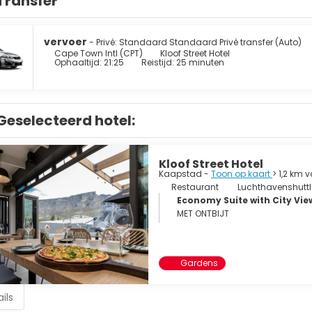
Transfer
vervoer
- Privé: Standaard Standaard Privé transfer (Auto)
Cape Town Intl (CPT)
Kloof Street Hotel
Ophaaltijd: 21:25
Reistijd: 25 minuten
Geselecteerd hotel:
Kloof Street Hotel
Kaapstad -
Toon op kaart
> 1,2 km 
Restaurant
Luchthavenshuttl
Economy Suite with City Vie
MET ONTBIJT
Gardens
ils