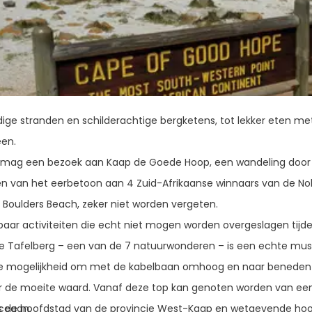
ige stranden en schilderachtige bergketens, tot lekker eten met 
een.
mag een bezoek aan Kaap de Goede Hoop, een wandeling door B
 van het eerbetoon aan 4 Zuid-Afrikaanse winnaars van de Nobe
j Boulders Beach, zeker niet worden vergeten.
n paar activiteiten die echt niet mogen worden overgeslagen ti
 Tafelberg – een van de 7 natuurwonderen – is een echte must-do
de mogelijkheid om met de kabelbaan omhoog en naar beneden 
er de moeite waard. Vanaf deze top kan genoten worden van een 
s de hoofdstad van de provincie West-Kaap en wetgevende hoof
ceaan.