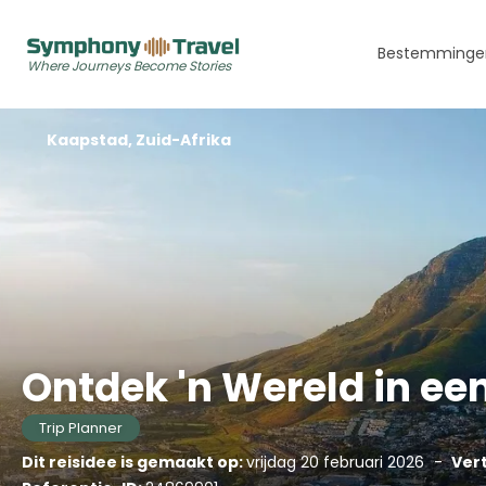
Bestemminge
Where Journeys Become Stories
Europa
Kaapstad, Zuid-Afrika
IJsland
Midden-Oosten
Dubai
Caribbean
Aruba
Ontdek 'n Wereld in ee
Bonaire
Curaçao
Trip Planner
Dit reisidee is gemaakt op:
vrijdag 20 februari 2026
-
Vert