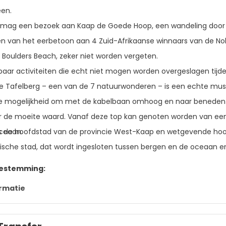
een.
mag een bezoek aan Kaap de Goede Hoop, een wandeling door B
 van het eerbetoon aan 4 Zuid-Afrikaanse winnaars van de Nobe
j Boulders Beach, zeker niet worden vergeten.
n paar activiteiten die echt niet mogen worden overgeslagen ti
 Tafelberg – een van de 7 natuurwonderen – is een echte must-do
de mogelijkheid om met de kabelbaan omhoog en naar beneden 
er de moeite waard. Vanaf deze top kan genoten worden van een 
s de hoofdstad van de provincie West-Kaap en wetgevende hoof
ceaan.
ische stad, dat wordt ingesloten tussen bergen en de oceaan en
bestemming:
rmatie