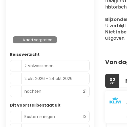
reizigers
historisc
Bijzonde
U verblijf
Niet inbe
uitgaven.
Kaart vergroten
Reisoverzicht
Van da
2 Volwassenen
2 okt 2026 - 24 okt 2026
02
okt
nachten
21
Dit voorstel bestaat uit
Bestemmingen
13