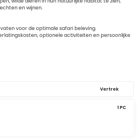
wilde dieren in hun natuurlijke habitat te zien, 
rechten en wijnen.
ervaten voor de optimale safari beleving.
latingskosten, optionele activiteiten en persoonlijke 
Vertrek
1 PC