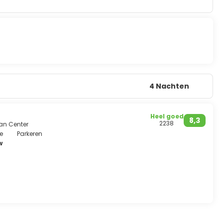
4 Nachten
Heel goed
8,3
2238
van Center
e
Parkeren
w