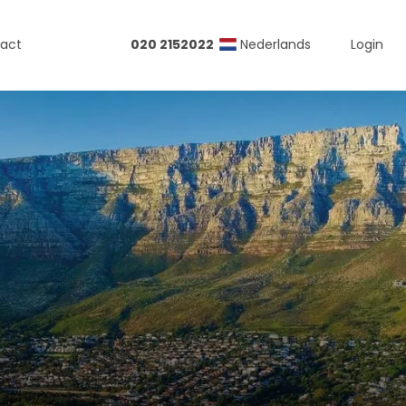
act
020 2152022
Nederlands
Login
d-Amerika
ika
ada
ii
en-Amerika
a Rica
co