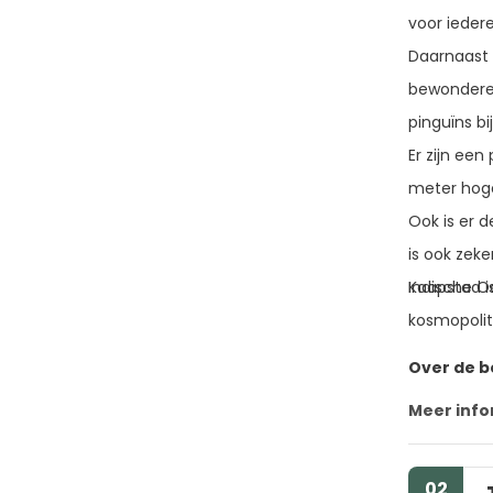
voor ieder
Daarnaast 
bewonderen
pinguïns bi
Er zijn ee
meter hoge
Ook is er 
is ook zek
Kaapstad i
Indische O
kosmopolit
Over de 
Meer info
02