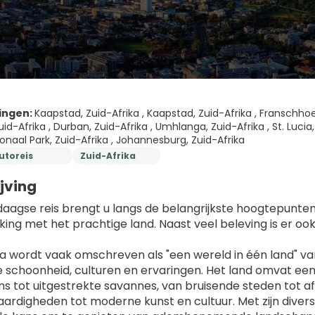
Afrika
Mauritius
Zuid-Afrika
Botswana
ingen:
Kaapstad, Zuid-Afrika , Kaapstad, Zuid-Afrika , Franschhoe
Namibië
uid-Afrika , Durban, Zuid-Afrika , Umhlanga, Zuid-Afrika , St. Lucia, 
Zanzibar
onaal Park, Zuid-Afrika , Johannesburg, Zuid-Afrika
utoreis
Zuid-Afrika
jving
aagse reis brengt u langs de belangrijkste hoogtepunten v
ing met het prachtige land. Naast veel beleving is er ook 
ka wordt vaak omschreven als "een wereld in één land" vanw
ke schoonheid, culturen en ervaringen. Het land omvat ee
s tot uitgestrekte savannes, van bruisende steden tot afg
ardigheden tot moderne kunst en cultuur. Met zijn diverse 