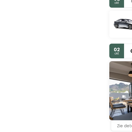
okt
02
okt
Zie deta