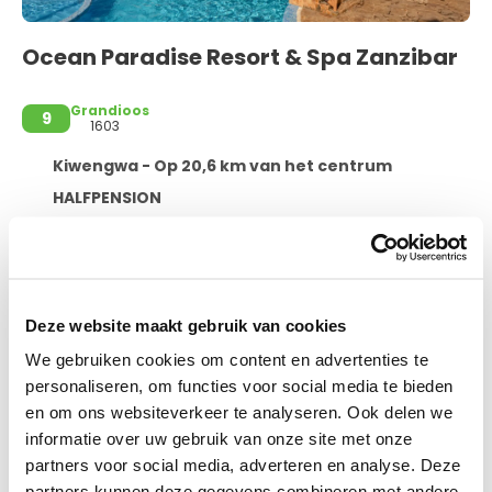
Ocean Paradise Resort & Spa Zanzibar
Grandioos
9
1603
Kiwengwa - Op 20,6 km van het centrum
HALFPENSION
Kiwengwa Beach, North East Coast, Kiwengwa
Standaard tweepersoonskamer, 1 tweepersoonsbed, uitzicht op tuin, tuin
annuleren conform ANVR voorwaarden
Ocean Paradise Resort & Spa Zanzibar ligt in Kiwengwa bij
Deze website maakt gebruik van cookies
de zee, op een kwartiertje rijden van Mapenzi Beach en
We gebruiken cookies om content en advertenties te
Muyuni Beach. Dit resort bij het strand ligt op 2,7 km van
Kiwengwa Beach en op 29,3 km van Nungwi Beach.
personaliseren, om functies voor social media te bieden
en om ons websiteverkeer te analyseren. Ook delen we
Ontspan met massages, lichaamsbehandelingen en
Meer informatie
informatie over uw gebruik van onze site met onze
gezichtsbehandelingen wanneer je de volledig uitgeruste
spa bezoekt. Profiteer van recreatieve voorzieningen zoals
partners voor social media, adverteren en analyse. Deze
een buitenzwembad, een stoombad en fitnessfaciliteiten.
partners kunnen deze gegevens combineren met andere