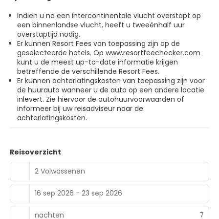
met 415 vierkante meter aan ruimte, waaronder een
conferentiecentrum en vergaderruimtes. Gasten kunnen
Indien u na een intercontinentale vlucht overstapt op
tegen betaling gebruikmaken van een shuttleservice
een binnenlandse vlucht, heeft u tweeënhalf uur
van/naar de luchthaven (24 uur per dag beschikbaar) en
overstaptijd nodig.
vervoer van/naar de veerbootterminal.
Er kunnen Resort Fees van toepassing zijn op de
geselecteerde hotels. O
p www.resortfeechecker.com
kunt u de meest up-to-date informatie krijgen
betreffende de verschillende Resort Fees.
Er kunnen achterlatingskosten van toepassing zijn voor
de huurauto wanneer u de auto op een andere locatie
inlevert. Zie hiervoor de autohuurvoorwaarden of
informeer bij uw reisadviseur naar de
achterlatingskosten.
Reisoverzicht
2 Volwassenen
16 sep 2026 - 23 sep 2026
nachten
7