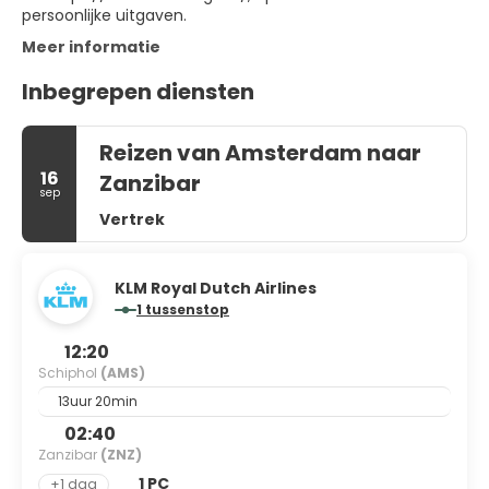
persoonlijke uitgaven.
Meer informatie
Inbegrepen diensten
Reizen van Amsterdam naar
16
Zanzibar
sep
Vertrek
KLM Royal Dutch Airlines
1 tussenstop
12:20
Schiphol
(AMS)
13uur 20min
02:40
Zanzibar
(ZNZ)
1 PC
+1 dag