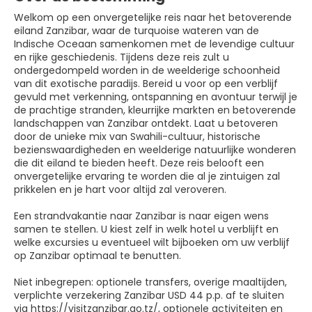
Welkom op een onvergetelijke reis naar het betoverende
eiland Zanzibar, waar de turquoise wateren van de
Indische Oceaan samenkomen met de levendige cultuur
en rijke geschiedenis. Tijdens deze reis zult u
ondergedompeld worden in de weelderige schoonheid
van dit exotische paradijs. Bereid u voor op een verblijf
gevuld met verkenning, ontspanning en avontuur terwijl je
de prachtige stranden, kleurrijke markten en betoverende
landschappen van Zanzibar ontdekt. Laat u betoveren
door de unieke mix van Swahili-cultuur, historische
bezienswaardigheden en weelderige natuurlijke wonderen
die dit eiland te bieden heeft. Deze reis belooft een
onvergetelijke ervaring te worden die al je zintuigen zal
prikkelen en je hart voor altijd zal veroveren.
Een strandvakantie naar Zanzibar is naar eigen wens
samen te stellen. U kiest zelf in welk hotel u verblijft en
welke excursies u eventueel wilt bijboeken om uw verblijf
op Zanzibar optimaal te benutten.
Niet inbegrepen: optionele transfers, overige maaltijden,
verplichte verzekering Zanzibar USD 44 p.p. af te sluiten
via https://visitzanzibar.go.tz/, optionele activiteiten en