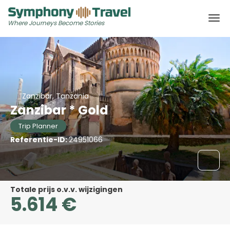
Where Journeys Become Stories
Zanzibar, Tanzania
Zanzibar * Gold
Trip Planner
Referentie-ID:
24951066
Totale prijs o.v.v. wijzigingen
5.614 €