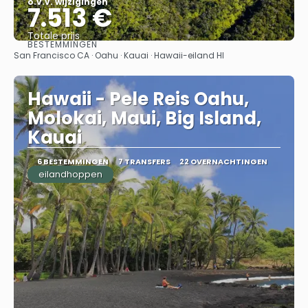
o.v.v. wijzigingen
7.513 €
Totale prijs
BESTEMMINGEN
Bekijk
San Francisco CA · Oahu · Kauai · Hawaii-eiland HI
Hawaii - Pele Reis Oahu,
Molokai, Maui, Big Island,
Kauai
6 BESTEMMINGEN
7 TRANSFERS
22 OVERNACHTINGEN
eilandhoppen