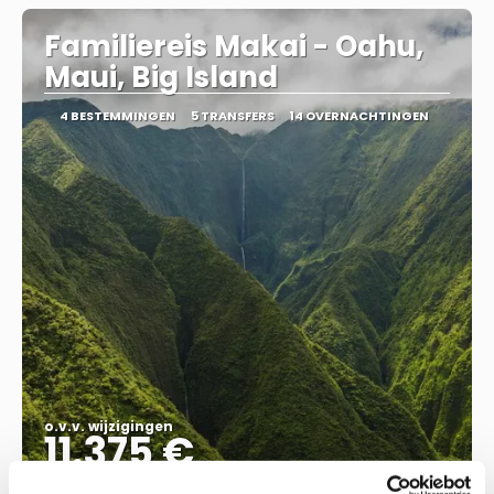
Familiereis Makai - Oahu,
Maui, Big Island
4 BESTEMMINGEN
5 TRANSFERS
14 OVERNACHTINGEN
o.v.v. wijzigingen
11.375 €
Totale prijs