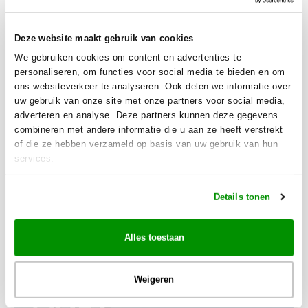
BESTEMMINGEN
Bekijk
San Francisco CA · Oahu · Hawaii-eiland HI · Maui, HI
Deze website maakt gebruik van cookies
Hawaii Makuku reis - San
We gebruiken cookies om content en advertenties te
Francisco, Oahu, Kauai,
personaliseren, om functies voor social media te bieden en om
Maui
ons websiteverkeer te analyseren. Ook delen we informatie over
uw gebruik van onze site met onze partners voor social media,
adverteren en analyse. Deze partners kunnen deze gegevens
4 BESTEMMINGEN
5 TRANSFERS
14 OVERNACHTINGEN
combineren met andere informatie die u aan ze heeft verstrekt
of die ze hebben verzameld op basis van uw gebruik van hun
services.
Details tonen
Alles toestaan
Weigeren
o.v.v. wijzigingen