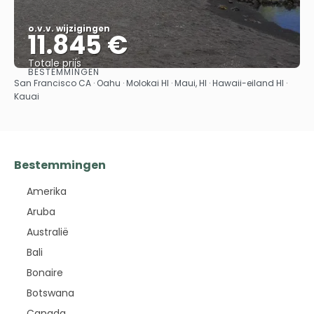
o.v.v. wijzigingen
11.845 €
Totale prijs
BESTEMMINGEN
Bekijk
San Francisco CA · Oahu · Molokai HI · Maui, HI · Hawaii-eiland HI ·
Kauai
Bestemmingen
Amerika
Aruba
Australië
Bali
Bonaire
Botswana
Canada