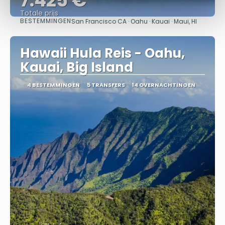
7.425 €
Totale prijs
BESTEMMINGEN
San Francisco CA · Oahu · Kauai · Maui, HI
Bekijk
Hawaii Hula Reis - Oahu,
Kauai, Big Island
4 BESTEMMINGEN
5 TRANSFERS
14 OVERNACHTINGEN