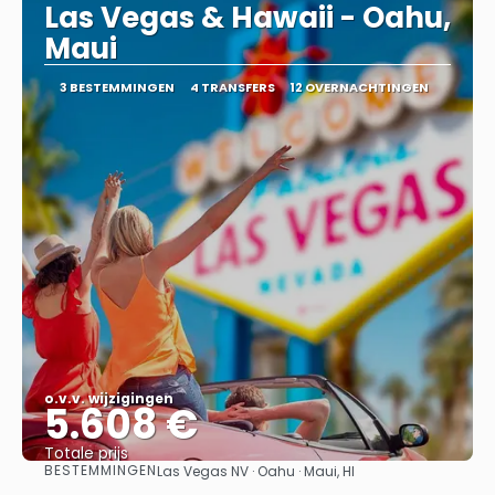
Las Vegas & Hawaii - Oahu,
Maui
3 BESTEMMINGEN
4 TRANSFERS
12 OVERNACHTINGEN
o.v.v. wijzigingen
5.608 €
Totale prijs
BESTEMMINGEN
Las Vegas NV · Oahu · Maui, HI
Bekijk