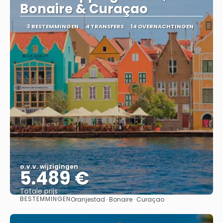
Bonaire & Curaçao
3 BESTEMMINGEN
4 TRANSFERS
14 OVERNACHTINGEN
o.v.v. wijzigingen
5.489 €
Totale prijs
BESTEMMINGEN
Oranjestad · Bonaire · Curaçao
Bekijk