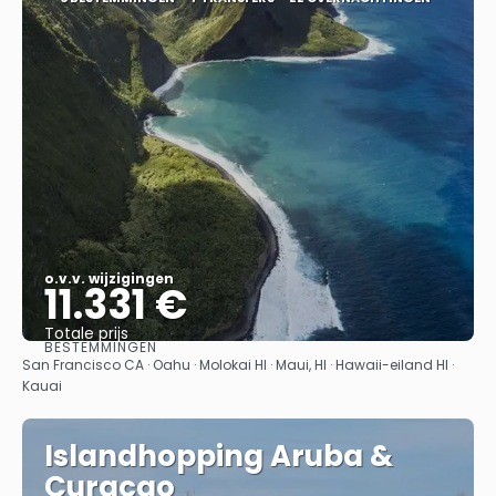
o.v.v. wijzigingen
11.331 €
Totale prijs
BESTEMMINGEN
Bekijk
San Francisco CA · Oahu · Molokai HI · Maui, HI · Hawaii-eiland HI ·
Kauai
Islandhopping Aruba &
Curaçao