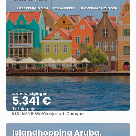
2 BESTEMMINGEN
3 TRANSFERS
10 OVERNACHTINGEN
o.v.v. wijzigingen
5.341 €
Totale prijs
BESTEMMINGEN
Oranjestad · Curaçao
Bekijk
Islandhopping Aruba,